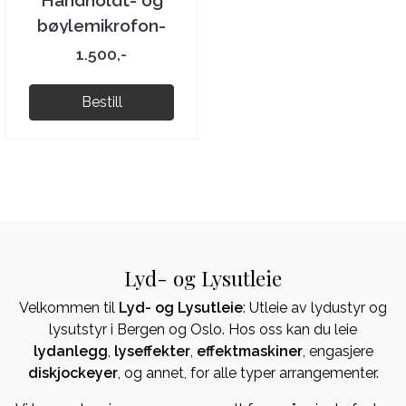
bøylemikrofon-
pakken
1.500,-
Bestill
Lyd- og Lysutleie
Velkommen til
Lyd- og Lysutleie
: Utleie av lydustyr og
lysutstyr i Bergen og Oslo. Hos oss kan du leie
lydanlegg
,
lyseffekter
,
effektmaskiner
, engasjere
diskjockeyer
, og annet, for alle typer arrangementer.