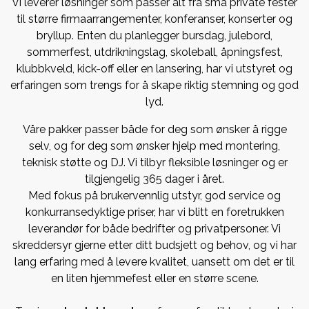
Vi leverer løsninger som passer alt fra små private fester
til større firmaarrangementer, konferanser, konserter og
bryllup. Enten du planlegger bursdag, julebord,
sommerfest, utdrikningslag, skoleball, åpningsfest,
klubbkveld, kick-off eller en lansering, har vi utstyret og
erfaringen som trengs for å skape riktig stemning og god
lyd.
Våre pakker passer både for deg som ønsker å rigge
selv, og for deg som ønsker hjelp med montering,
teknisk støtte og DJ. Vi tilbyr fleksible løsninger og er
tilgjengelig 365 dager i året.
Med fokus på brukervennlig utstyr, god service og
konkurransedyktige priser, har vi blitt en foretrukken
leverandør for både bedrifter og privatpersoner. Vi
skreddersyr gjerne etter ditt budsjett og behov, og vi har
lang erfaring med å levere kvalitet, uansett om det er til
en liten hjemmefest eller en større scene.