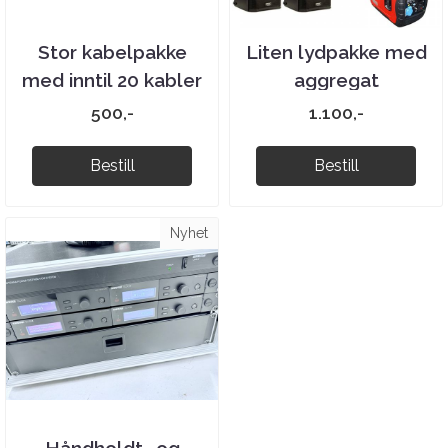
Stor kabelpakke
Liten lydpakke med
med inntil 20 kabler
aggregat
500,-
1.100,-
Bestill
Bestill
Nyhet
Håndholdt- og