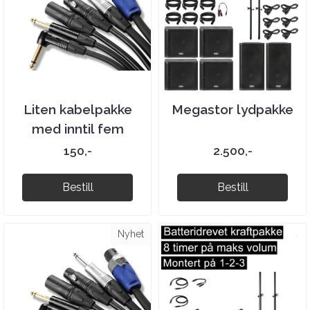
Liten kabelpakke
Megastor lydpakke
med inntil fem
kabler
150,-
2.500,-
Bestill
Bestill
Nyhet