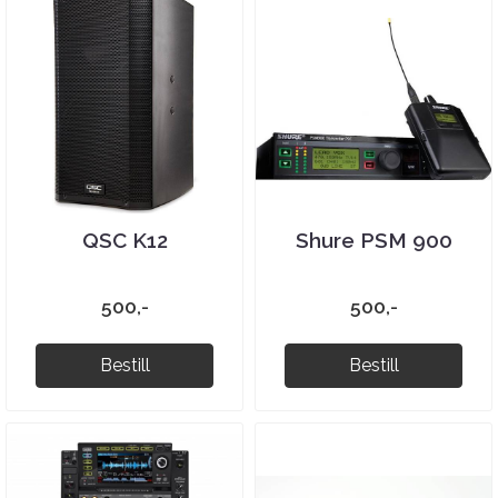
QSC K12
Shure PSM 900
500,-
500,-
Bestill
Bestill