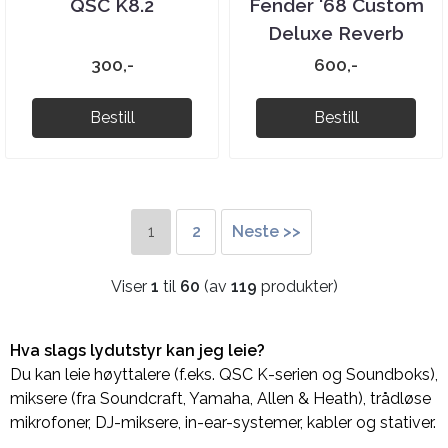
QSC K8.2
Fender '68 Custom
Deluxe Reverb
300,-
600,-
Bestill
Bestill
1
2
Neste >>
Viser
1
til
60
(av
119
produkter)
Hva slags lydutstyr kan jeg leie?
Du kan leie høyttalere (f.eks. QSC K-serien og Soundboks),
miksere (fra Soundcraft, Yamaha, Allen & Heath), trådløse
mikrofoner, DJ-miksere, in-ear-systemer, kabler og stativer.