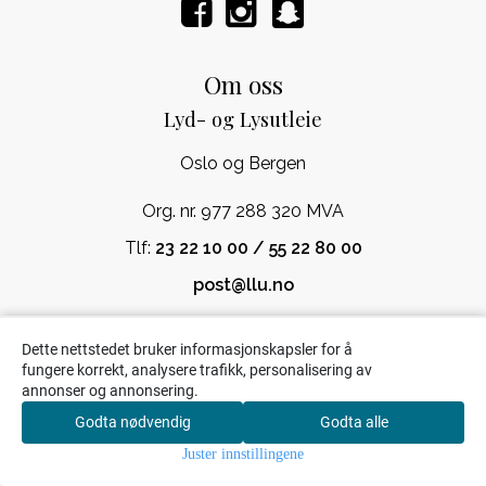
Om oss
Lyd- og Lysutleie
Oslo og Bergen
Org. nr. 977 288 320 MVA
Tlf:
23 22 10 00 / 55 22 80 00
post@llu.no
Kundeservice
Dette nettstedet bruker informasjonskapsler for å
fungere korrekt, analysere trafikk, personalisering av
Kontakt oss
annonser og annonsering.
Leie- og leveringsbetingelser
Godta nødvendig
Godta alle
0
Juster innstillingene
Om oss
Hjem
Meny
Søk
Handlekurv
Konto