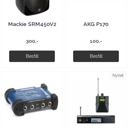
Mackie SRM450V2
AKG P170
300,-
100,-
Bestill
Bestill
Nyhet