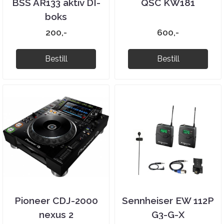
BSS AR133 aktiv DI-
QSC KW181
boks
200,-
600,-
Bestill
Bestill
Pioneer CDJ-2000
Sennheiser EW 112P
nexus 2
G3-G-X