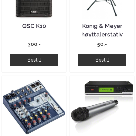
QSC K10
König & Meyer
høyttalerstativ
300,-
50,-
Bestill
Bestill