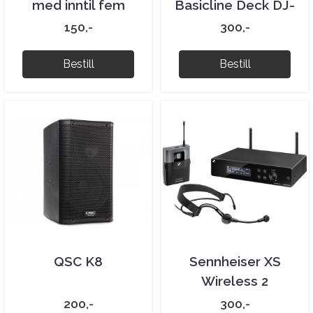
med inntil fem
Basicline Deck DJ-
kabler
bord
150,-
300,-
Bestill
Bestill
QSC K8
Sennheiser XS
Wireless 2
Hodemikksett
200,-
300,-