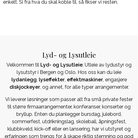
enkelt. Si fra hva du skal koble til, så fikser vi resten.
Lyd- og Lysutleie
Velkommen til
Lyd- og Lysutleie
: Utleie av lydustyr og
lysutstyr i Bergen og Oslo. Hos oss kan du leie
lydanlegg
,
lyseffekter
,
effektmaskiner
, engasjere
diskjockeyer
, og annet, for alle typer arrangementer.
Vi leverer løsninger som passer alt fra små private fester
til større firmaarrangementer, konferanser, konserter og
bryllup. Enten du planlegger bursdag, julebord,
sommerfest, utdrikningslag, skoleball, åpningsfest,
klubbkveld, kick-off eller en lansering, har vi utstyret og
erfaringen som trengs for å skape riktig stemning og god