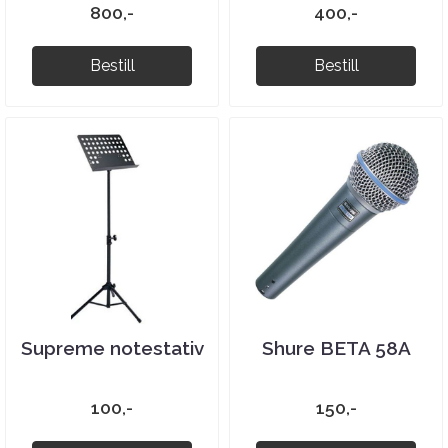
800,-
400,-
Bestill
Bestill
Supreme notestativ
Shure BETA 58A
100,-
150,-