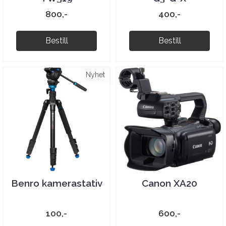
800,-
400,-
Bestill
Bestill
Nyhet
Benro kamerastativ
Canon XA20
100,-
600,-