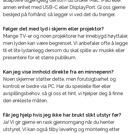
adaptere tilgjengelig dersom du bruker Mac, iPad eller
annen enhet med USB-C eller DisplayPort. Gi oss gjerne
beskjed på forhånd, så legger vi ved det du trenger.
Følger det med lyd i skjerm eller projektor?
Mange TV-er og noen projektorer har innebygd høyttaler,
men lyden kan være begrenset. Vi anbefaler ofte å legge
til et lite lydanlegg dersom du skal spille av musikk eller
presentere for et større publikum.
Kan jeg vise innhold direkte fra en minnepenn?
Noen skjermer støtter dette, men forutsigbarhet og
kontroll er bedre via PC. Har du spesielle filer eller
avspillingsbehov, så gi oss et hint, vi hjelper deg å finne
den enkleste måten.
Får jeg hjelp hvis jeg ikke har brukt slikt utstyr før?
Ja! Vi gir gjerne en rask gjennomgang når du henter
utstyret. Vi kan også tilby levering og montering etter