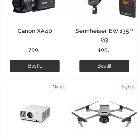
Canon XA40
Sennheiser EW 135P
G3
700,-
400,-
Bestill
Bestill
Nyhet
Nyhet