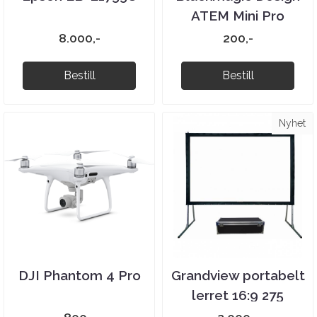
ATEM Mini Pro
8.000,-
200,-
Bestill
Bestill
Nyhet
DJI Phantom 4 Pro
Grandview portabelt
lerret 16:9 275
tommer