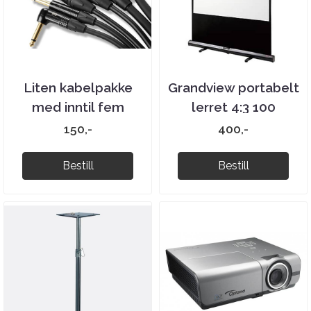
Liten kabelpakke
Grandview portabelt
med inntil fem
lerret 4:3 100
kabler
tommer
150,-
400,-
Bestill
Bestill