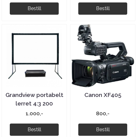
Bestill
Bestill
Grandview portabelt
Canon XF405
lerret 4:3 200
tommer
1.000,-
800,-
Bestill
Bestill