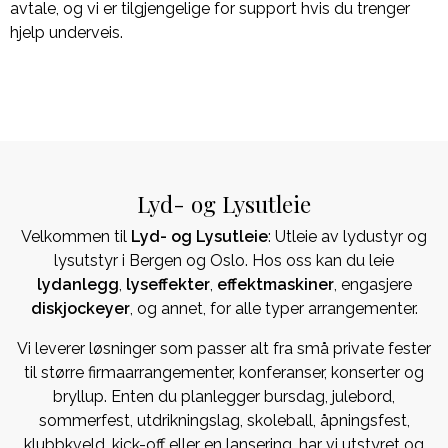
avtale, og vi er tilgjengelige for support hvis du trenger
hjelp underveis.
Lyd- og Lysutleie
Velkommen til
Lyd- og Lysutleie
: Utleie av lydustyr og
lysutstyr i Bergen og Oslo. Hos oss kan du leie
lydanlegg
,
lyseffekter
,
effektmaskiner
, engasjere
diskjockeyer
, og annet, for alle typer arrangementer.
Vi leverer løsninger som passer alt fra små private fester
til større firmaarrangementer, konferanser, konserter og
bryllup. Enten du planlegger bursdag, julebord,
sommerfest, utdrikningslag, skoleball, åpningsfest,
klubbkveld, kick-off eller en lansering, har vi utstyret og