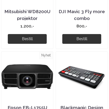
Mitsubishi WD8200U
DJI Mavic 3 Fly more
projektor
combo
1.200,-
800,-
Bestill
Bestill
Nyhet
Epson EB-L1755U
Blackmagic Design