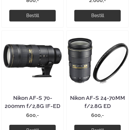
800,-
2.000,-
Bestill
Bestill
Nikon AF-S 70-
Nikon AF-S 24-70MM
200mm f/2,8G IF-ED
f/2.8G ED
VR II
600,-
600,-