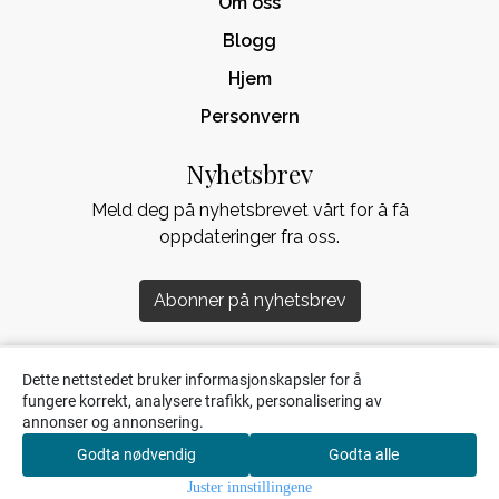
Om oss
Blogg
Hjem
Personvern
Nyhetsbrev
Meld deg på nyhetsbrevet vårt for å få
oppdateringer fra oss.
Abonner på nyhetsbrev
Dette nettstedet bruker informasjonskapsler for å
fungere korrekt, analysere trafikk, personalisering av
annonser og annonsering.
Godta nødvendig
Godta alle
0
Juster innstillingene
Hjem
Meny
Søk
Handlekurv
Konto