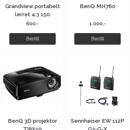
Grandview portabelt
BenQ MH760
lerret 4:3 150
tommer
600,-
1.000,-
Bestill
Bestill
BenQ 3D projektor
Sennheiser EW 112P
TW519
G3-G-X