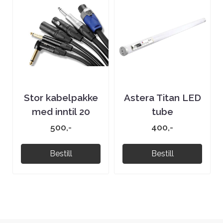
Stor kabelpakke
Astera Titan LED
med inntil 20
tube
kabler
500,-
400,-
Bestill
Bestill