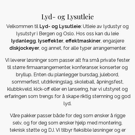
Lyd- og Lysutleie
Velkommen til
Lyd- og Lysutleie
: Utleie av lydustyr og
lysutstyr i Bergen og Oslo. Hos oss kan du leie
lydanlegg
,
lyseffekter
,
effektmaskiner
, engasjere
diskjockeyer
, og annet, for alle typer arrangementer.
Vi leverer løsninger som passer alt fra små private fester
til større firmaarrangementer, konferanser, konserter og
bryllup. Enten du planlegger bursdag, julebord,
sommerfest, utdrikningslag, skoleball, åpningsfest,
klubbkveld, kick-off eller en lansering, har vi utstyret og
erfaringen som trengs for å skape riktig stemning og god
lyd.
Våre pakker passer både for deg som ønsker å rigge
selv, og for deg som ønsker hjelp med montering,
teknisk støtte og DJ. Vi tilbyr fleksible løsninger og er