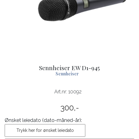
Sennheiser EW D1-945
Sennheiser
Art.nr:
10092
300,-
Ønsket leiedato (dato-måned-år):