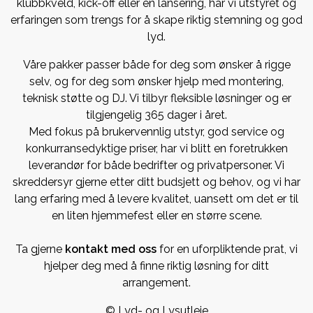
klubbkveld, kick-off eller en lansering, har vi utstyret og
erfaringen som trengs for å skape riktig stemning og god
lyd.
Våre pakker passer både for deg som ønsker å rigge
selv, og for deg som ønsker hjelp med montering,
teknisk støtte og DJ. Vi tilbyr fleksible løsninger og er
tilgjengelig 365 dager i året.
Med fokus på brukervennlig utstyr, god service og
konkurransedyktige priser, har vi blitt en foretrukken
leverandør for både bedrifter og privatpersoner. Vi
skreddersyr gjerne etter ditt budsjett og behov, og vi har
lang erfaring med å levere kvalitet, uansett om det er til
en liten hjemmefest eller en større scene.
Ta gjerne
kontakt med oss
for en uforpliktende prat, vi
hjelper deg med å finne riktig løsning for ditt
arrangement.
© Lyd- og Lysutleie