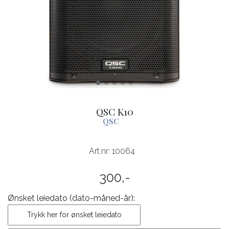
QSC K10
QSC
Art.nr:
10064
300,-
Ønsket leiedato (dato-måned-år):