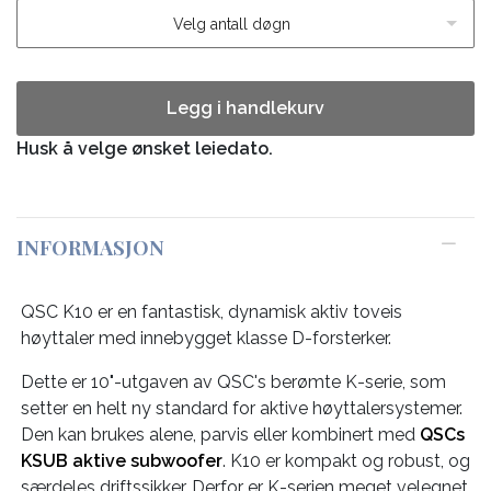
Velg antall døgn
Legg i handlekurv
Husk å velge ønsket leiedato.
INFORMASJON
QSC K10 er en fantastisk, dynamisk aktiv toveis
høyttaler med innebygget klasse D-forsterker.
Dette er 10"-utgaven av QSC's berømte K-serie, som
setter en helt ny standard for aktive høyttalersystemer.
Den kan brukes alene, parvis eller kombinert med
QSCs
KSUB aktive subwoofer
. K10 er kompakt og robust, og
særdeles driftssikker. Derfor er K-serien meget velegnet