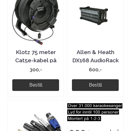
Klotz 75 meter
Allen & Heath
Cat5e-kabel på
DX168 AudioRack
trommel
portable
300,-
600,-
dLive/SQ ...
Bestill
Bestill