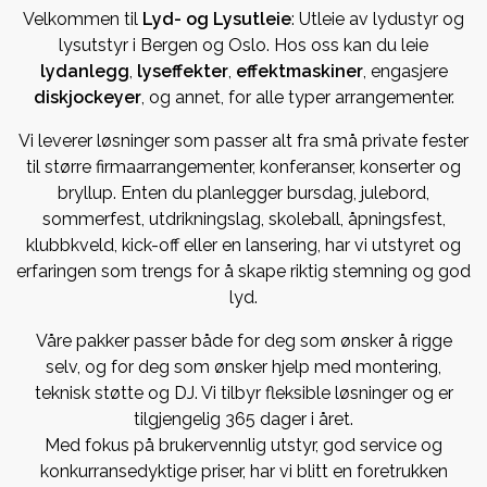
Velkommen til
Lyd- og Lysutleie
: Utleie av lydustyr og
lysutstyr i Bergen og Oslo. Hos oss kan du leie
lydanlegg
,
lyseffekter
,
effektmaskiner
, engasjere
diskjockeyer
, og annet, for alle typer arrangementer.
Vi leverer løsninger som passer alt fra små private fester
til større firmaarrangementer, konferanser, konserter og
bryllup. Enten du planlegger bursdag, julebord,
sommerfest, utdrikningslag, skoleball, åpningsfest,
klubbkveld, kick-off eller en lansering, har vi utstyret og
erfaringen som trengs for å skape riktig stemning og god
lyd.
Våre pakker passer både for deg som ønsker å rigge
selv, og for deg som ønsker hjelp med montering,
teknisk støtte og DJ. Vi tilbyr fleksible løsninger og er
tilgjengelig 365 dager i året.
Med fokus på brukervennlig utstyr, god service og
konkurransedyktige priser, har vi blitt en foretrukken