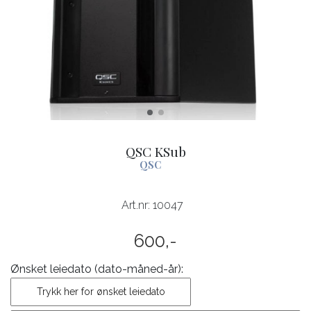
QSC KSub
QSC
Art.nr:
10047
600,-
Ønsket leiedato (dato-måned-år):