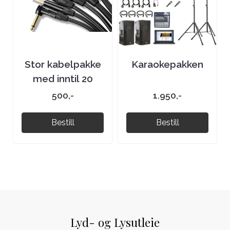
Stor kabelpakke
Karaokepakken
med inntil 20
kabler
500,-
1.950,-
Bestill
Bestill
Lyd- og Lysutleie