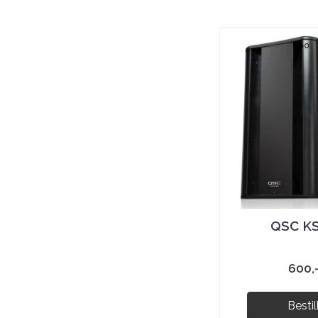
QSC K
600,
Bestil