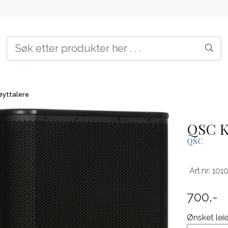
yttalere
QSC K
QSC
Art.nr:
101
700,-
Ønsket lei