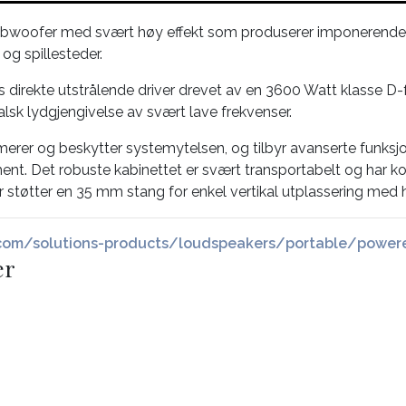
subwoofer med svært høy effekt som produserer imponerende l
og spillesteder.
irekte utstrålende driver drevet av en 3600 Watt klasse D-f
sk lydgjengivelse av svært lave frekvenser.
rer og beskytter systemytelsen, og tilbyr avanserte funksjon
ent. Det robuste kabinettet er svært transportabelt og har k
 støtter en 35 mm stang for enkel vertikal utplassering med hø
com/solutions-products/loudspeakers/portable/power
er