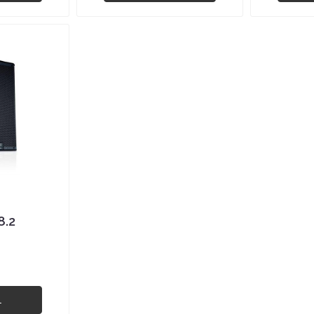
8.2
-
l