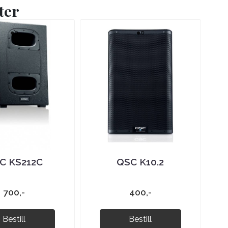
ter
C KS212C
QSC K10.2
700,-
400,-
Bestill
Bestill