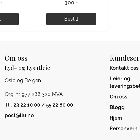
,-
300,-
l
Bestill
Om oss
Kundeser
Lyd- og Lysutleie
Kontakt oss
Leie- og
Oslo og Bergen
leveringsbe
Org. nr. 977 288 320 MVA
Om oss
Tlf:
23 22 10 00 / 55 22 80 00
Blogg
post@llu.no
Hjem
Personvern