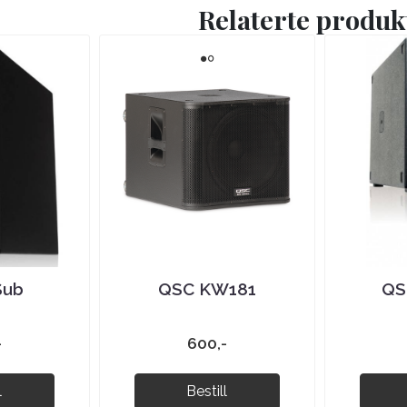
Relaterte produk
Sub
QSC KW181
QS
-
600,-
l
Bestill