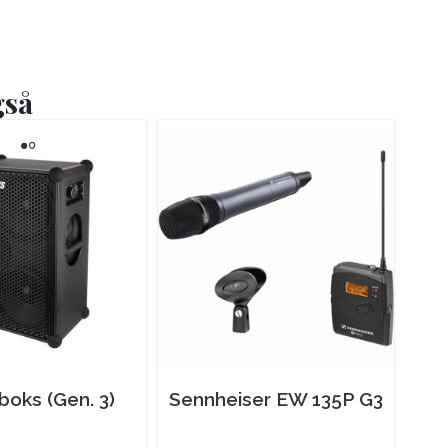
gså
oks (Gen. 3)
Sennheiser EW 135P G3