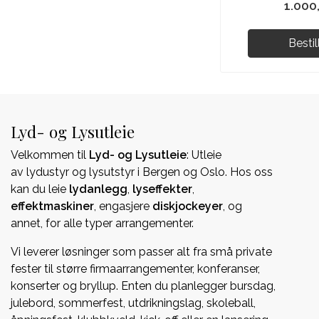
1.000
Bestil
Lyd- og Lysutleie
Velkommen til
Lyd- og Lysutleie
: Utleie
av lydustyr og lysutstyr i Bergen og Oslo. Hos oss
kan du leie
lydanlegg
,
lyseffekter
,
effektmaskiner
, engasjere
diskjockeyer
, og
annet, for alle typer arrangementer.
Vi leverer løsninger som passer alt fra små private
fester til større firmaarrangementer, konferanser,
konserter og bryllup. Enten du planlegger bursdag,
julebord, sommerfest, utdrikningslag, skoleball,