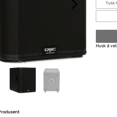
Husk å vel
Produsent