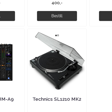
-
400,-
l
Bestill
DJM-A9
Technics SL1210 MK2