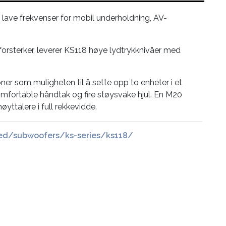
ave frekvenser for mobil underholdning, AV-
orsterker, leverer KS118 høye lydtrykknivåer med
er som muligheten til å sette opp to enheter i et
omfortable håndtak og fire støysvake hjul. En M20
yttalere i full rekkevidde.
ed/subwoofers/ks-series/ks118/