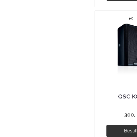
QSC K
300,
Bestil