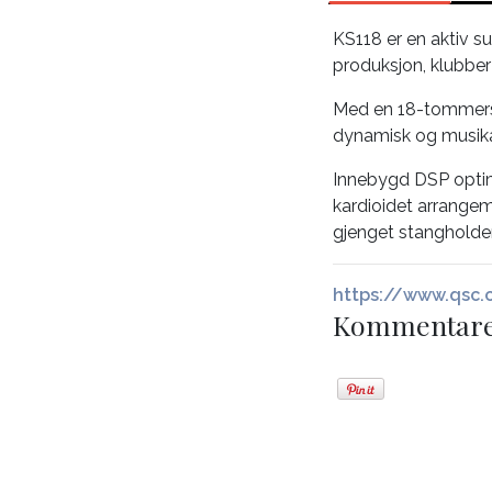
KS118 er en aktiv 
produksjon, klubber 
Med en 18-tommers d
dynamisk og musikal
Innebygd DSP optime
kardioidet arrangem
gjenget stangholder
https://www.qsc.
Kommentar