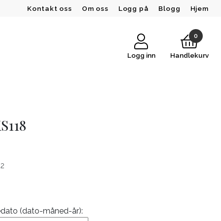
Kontakt oss
Om oss
Logg på
Blogg
Hjem
0
Logg inn
Handlekurv
S118
02
edato (dato-måned-år):