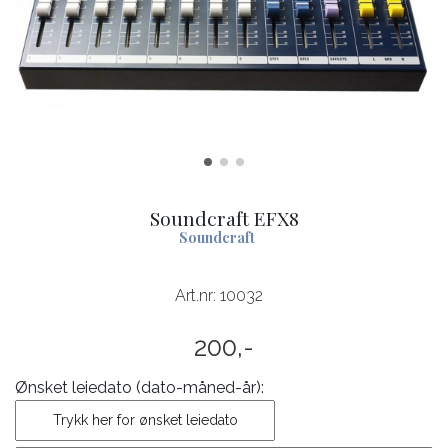
Soundcraft EFX8
Soundcraft
Art.nr:
10032
200,-
Ønsket leiedato (dato-måned-år):