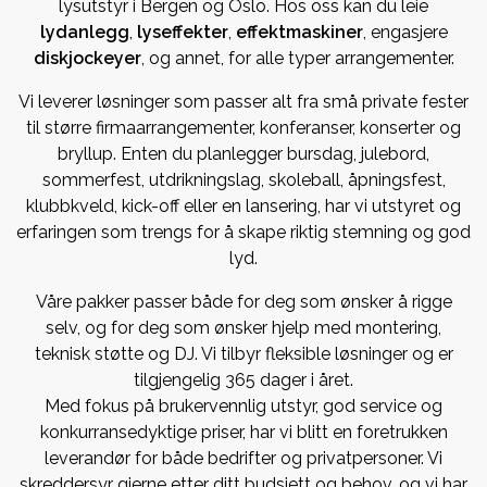
lysutstyr i Bergen og Oslo. Hos oss kan du leie
lydanlegg
,
lyseffekter
,
effektmaskiner
, engasjere
diskjockeyer
, og annet, for alle typer arrangementer.
Vi leverer løsninger som passer alt fra små private fester
til større firmaarrangementer, konferanser, konserter og
bryllup. Enten du planlegger bursdag, julebord,
sommerfest, utdrikningslag, skoleball, åpningsfest,
klubbkveld, kick-off eller en lansering, har vi utstyret og
erfaringen som trengs for å skape riktig stemning og god
lyd.
Våre pakker passer både for deg som ønsker å rigge
selv, og for deg som ønsker hjelp med montering,
teknisk støtte og DJ. Vi tilbyr fleksible løsninger og er
tilgjengelig 365 dager i året.
Med fokus på brukervennlig utstyr, god service og
konkurransedyktige priser, har vi blitt en foretrukken
leverandør for både bedrifter og privatpersoner. Vi
skreddersyr gjerne etter ditt budsjett og behov, og vi har