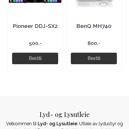
Pioneer DDJ-SX2
BenQ MH740
500,-
800,-
Bestill
Bestill
Lyd- og Lysutleie
Velkommen til
Lyd- og Lysutleie
: Utleie av lydustyr og