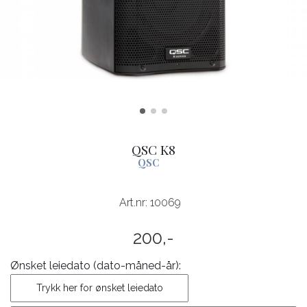
QSC K8
QSC
Art.nr:
10069
200,-
Ønsket leiedato (dato-måned-år):