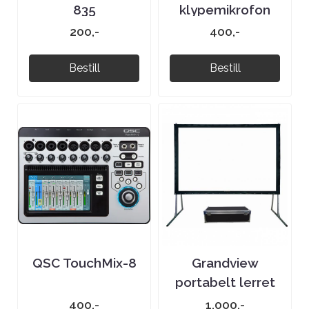
835
klypemikrofon
200,-
400,-
Bestill
Bestill
QSC TouchMix-8
Grandview
portabelt lerret
4:3 200 tommer
400,-
1.000,-