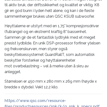
til aktiv bruk, der driftssikkerhet og kvalitet er viktig. K8
gir en god bunn i lyden helt alene, og kan i de fleste
sammenhenger brukes uten QSC KSUB subwoofer.
Høyttalerne er utstyrt med en 1,75" kompresjonsdriver
(fullrange) og en ekstremt kraftig 8" bassenhet.
Sammen gir de et fantastisk lydtrykk med et meget
presist lydbilde. En unik DSP-prosessor forfiner ytelsen
og frekvenskurven, men styrer også
beskyttelsessystemet GuardRailT, som automatisk
beskytter forsterker og høyttalerenheter
mot overbelastning – vel å merke uten å skru av
anlegget.
Størrelsen er 450 mm x 280 mm x 269 mm (høyde x
bredde x dybde). Vekt 12,2 kilo.
https://www.qsc.com/resource-
files/productresources/spk/k/q_spk_k_specs.pdf