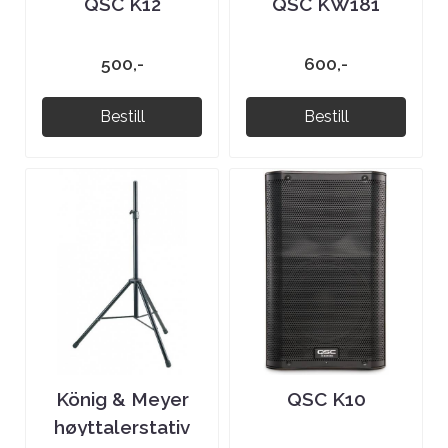
QSC K12
QSC KW181
500,-
600,-
Bestill
Bestill
König & Meyer
QSC K10
høyttalerstativ