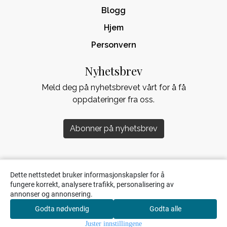
Blogg
Hjem
Personvern
Nyhetsbrev
Meld deg på nyhetsbrevet vårt for å få
oppdateringer fra oss.
Abonner på nyhetsbrev
Dette nettstedet bruker informasjonskapsler for å
fungere korrekt, analysere trafikk, personalisering av
annonser og annonsering.
Godta nødvendig
Godta alle
0
Juster innstillingene
Hjem
Meny
Søk
Handlekurv