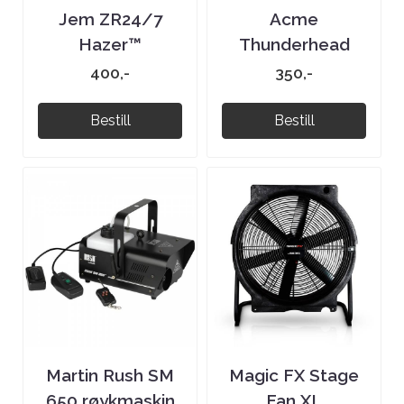
Jem ZR24/7
Acme
Hazer™
Thunderhead
røykmaskin
400,-
350,-
Bestill
Bestill
Martin Rush SM
Magic FX Stage
650 røykmaskin
Fan XL