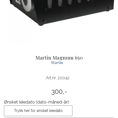
Martin Magnum 650
Martin
Art.nr:
20042
300,-
Ønsket leiedato (dato-måned-år):