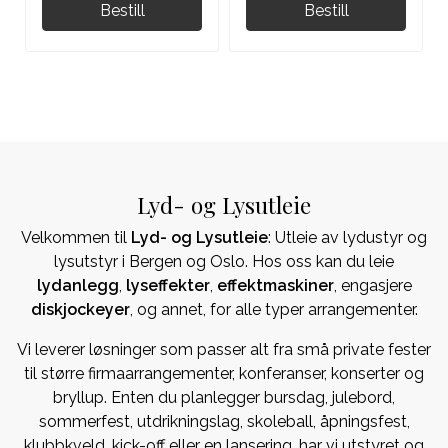
Bestill
Bestill
Lyd- og Lysutleie
Velkommen til
Lyd- og Lysutleie
: Utleie av lydustyr og
lysutstyr i Bergen og Oslo. Hos oss kan du leie
lydanlegg
,
lyseffekter
,
effektmaskiner
, engasjere
diskjockeyer
, og annet, for alle typer arrangementer.
Vi leverer løsninger som passer alt fra små private fester
til større firmaarrangementer, konferanser, konserter og
bryllup. Enten du planlegger bursdag, julebord,
sommerfest, utdrikningslag, skoleball, åpningsfest,
klubbkveld, kick-off eller en lansering, har vi utstyret og