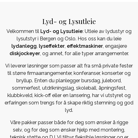
Lyd- og Lysutleie
Velkommen til
Lyd- og Lysutleie
: Utleie av lydustyr og
lysutstyr i Bergen og Oslo. Hos oss kan du leie
lydanlegg
,
lyseffekter
,
effektmaskiner
, engasjere
diskjockeyer
, og annet, for alle typer arrangementer.
Vi leverer løsninger som passer alt fra små private fester
til større firmaarrangementer, konferanser, konserter og
bryllup. Enten du planlegger bursdag, julebord,
sommerfest, utdrikningslag, skoleball, åpningsfest,
klubbkveld, kick-off eller en lansering, har vi utstyret og
erfaringen som trengs for å skape riktig stemning og god
lyd.
Våre pakker passer både for deg som ønsker å rigge
selv, og for deg som ønsker hjelp med montering,
teknisk støtte og DJ. Vi tilbyr fleksible løsninger og er