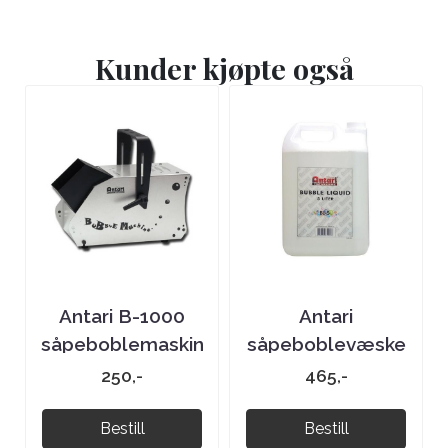
Kunder kjøpte også
Antari B-1000
Antari
såpeboblemaskin
såpeboblevæske
5 liter
250,-
465,-
Bestill
Bestill