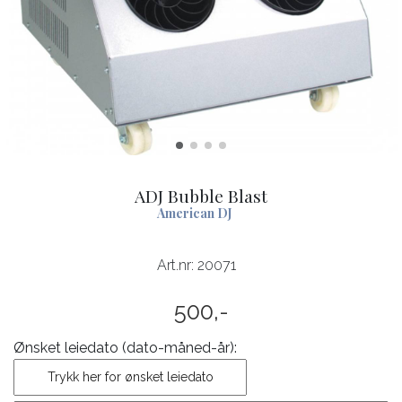
ADJ Bubble Blast
American DJ
Art.nr:
20071
500,-
Ønsket leiedato (dato-måned-år):