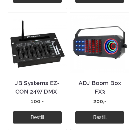
JB Systems EZ-
ADJ Boom Box
CON 24W DMX-
FX3
kontroller
100,-
200,-
Bestill
Bestill