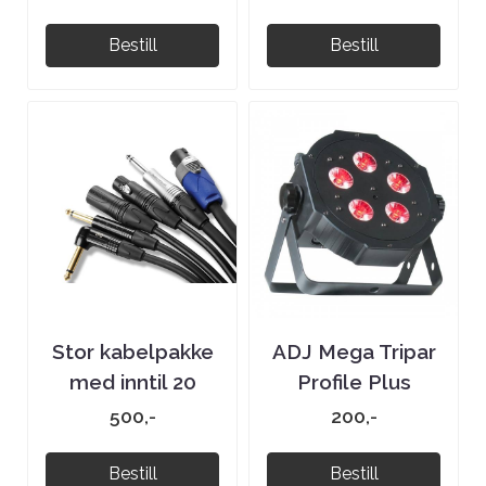
Bestill
Bestill
Stor kabelpakke
ADJ Mega Tripar
med inntil 20
Profile Plus
kabler
500,-
200,-
Bestill
Bestill