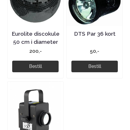
Eurolite discokule
DTS Par 36 kort
50 cm i diameter
sort
200,-
50,-
Bestill
Bestill