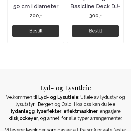
50 cm i diameter
Basicline Deck DJ-
bord
200,-
300,-
Bestill
Bestill
Lyd- og Lysutleie
Velkommen til
Lyd- og Lysutleie
: Utleie av lydustyr og
lysutstyr i Bergen og Oslo. Hos oss kan du leie
lydanlegg
,
lyseffekter
,
effektmaskiner
, engasjere
diskjockeyer
, og annet, for alle typer arrangementer.
Vi leverer løsninger som passer alt fra små private fester