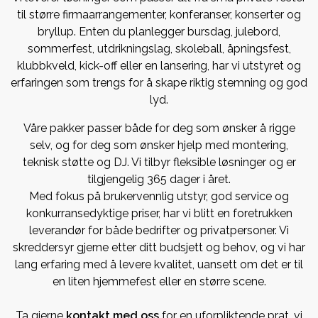
til større firmaarrangementer, konferanser, konserter og
bryllup. Enten du planlegger bursdag, julebord,
sommerfest, utdrikningslag, skoleball, åpningsfest,
klubbkveld, kick-off eller en lansering, har vi utstyret og
erfaringen som trengs for å skape riktig stemning og god
lyd.
Våre pakker passer både for deg som ønsker å rigge
selv, og for deg som ønsker hjelp med montering,
teknisk støtte og DJ. Vi tilbyr fleksible løsninger og er
tilgjengelig 365 dager i året.
Med fokus på brukervennlig utstyr, god service og
konkurransedyktige priser, har vi blitt en foretrukken
leverandør for både bedrifter og privatpersoner. Vi
skreddersyr gjerne etter ditt budsjett og behov, og vi har
lang erfaring med å levere kvalitet, uansett om det er til
en liten hjemmefest eller en større scene.
Ta gjerne
kontakt med oss
for en uforpliktende prat, vi