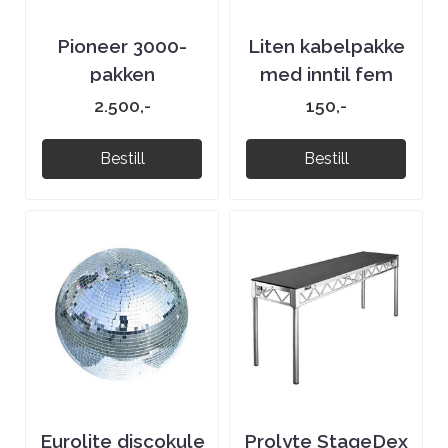
Pioneer 3000-
Liten kabelpakke
pakken
med inntil fem
kabler
2.500,-
150,-
Bestill
Bestill
Eurolite discokule
Prolyte StageDex