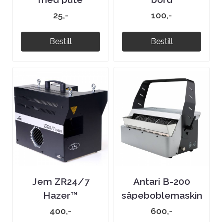
25,-
100,-
Bestill
Bestill
Jem ZR24/7
Antari B-200
Hazer™
såpeboblemaskin
400,-
600,-