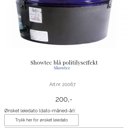
Showtec blå politilyseffekt
Showtec
Art.nr:
20067
200,-
Ønsket leiedato (dato-måned-år):