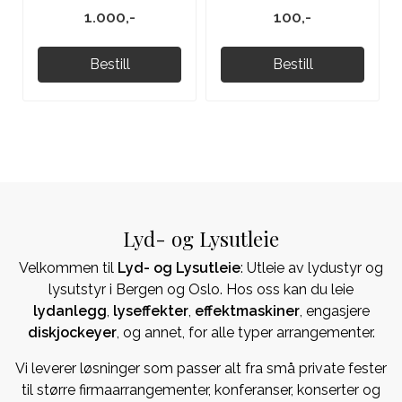
1.000,-
100,-
Bestill
Bestill
Lyd- og Lysutleie
Velkommen til
Lyd- og Lysutleie
: Utleie av lydustyr og
lysutstyr i Bergen og Oslo. Hos oss kan du leie
lydanlegg
,
lyseffekter
,
effektmaskiner
, engasjere
diskjockeyer
, og annet, for alle typer arrangementer.
Vi leverer løsninger som passer alt fra små private fester
til større firmaarrangementer, konferanser, konserter og