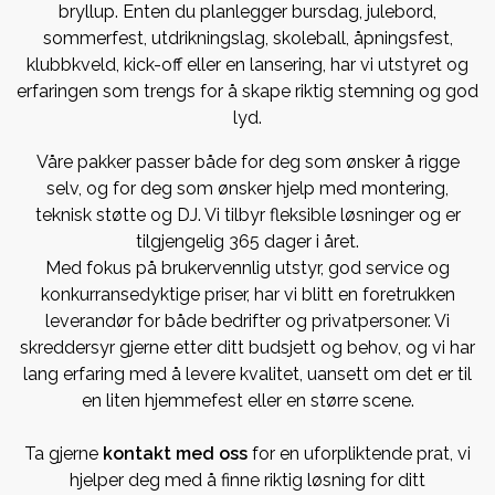
bryllup. Enten du planlegger bursdag, julebord,
sommerfest, utdrikningslag, skoleball, åpningsfest,
klubbkveld, kick-off eller en lansering, har vi utstyret og
erfaringen som trengs for å skape riktig stemning og god
lyd.
Våre pakker passer både for deg som ønsker å rigge
selv, og for deg som ønsker hjelp med montering,
teknisk støtte og DJ. Vi tilbyr fleksible løsninger og er
tilgjengelig 365 dager i året.
Med fokus på brukervennlig utstyr, god service og
konkurransedyktige priser, har vi blitt en foretrukken
leverandør for både bedrifter og privatpersoner. Vi
skreddersyr gjerne etter ditt budsjett og behov, og vi har
lang erfaring med å levere kvalitet, uansett om det er til
en liten hjemmefest eller en større scene.
Ta gjerne
kontakt med oss
for en uforpliktende prat, vi
hjelper deg med å finne riktig løsning for ditt