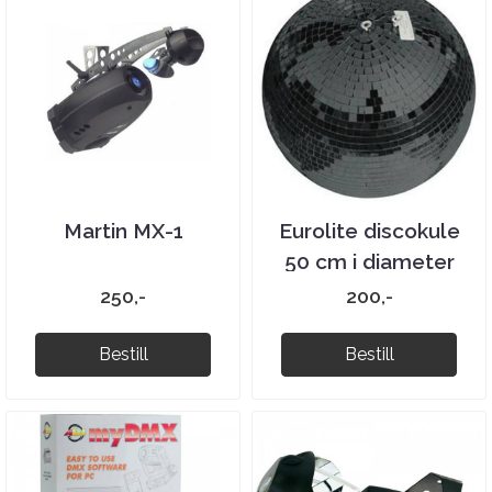
Martin MX-1
Eurolite discokule
50 cm i diameter
sort
250,-
200,-
Bestill
Bestill