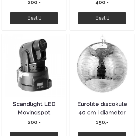
200,-
400,-
Bestill
Bestill
Scandlight LED
Eurolite discokule
Movingspot
40 cm i diameter
200,-
150,-