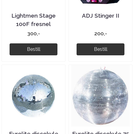
Lightmen Stage
ADJ Stinger II
100F fresnel
300,-
200,-
Bestill
Bestill
Eurolite discokule
Eurolite discokule 75