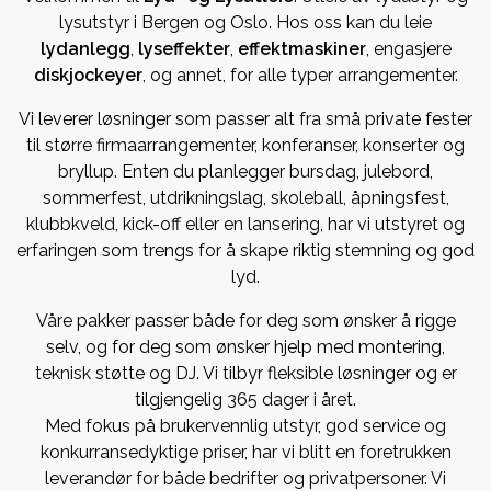
lysutstyr i Bergen og Oslo. Hos oss kan du leie
lydanlegg
,
lyseffekter
,
effektmaskiner
, engasjere
diskjockeyer
, og annet, for alle typer arrangementer.
Vi leverer løsninger som passer alt fra små private fester
til større firmaarrangementer, konferanser, konserter og
bryllup. Enten du planlegger bursdag, julebord,
sommerfest, utdrikningslag, skoleball, åpningsfest,
klubbkveld, kick-off eller en lansering, har vi utstyret og
erfaringen som trengs for å skape riktig stemning og god
lyd.
Våre pakker passer både for deg som ønsker å rigge
selv, og for deg som ønsker hjelp med montering,
teknisk støtte og DJ. Vi tilbyr fleksible løsninger og er
tilgjengelig 365 dager i året.
Med fokus på brukervennlig utstyr, god service og
konkurransedyktige priser, har vi blitt en foretrukken
leverandør for både bedrifter og privatpersoner. Vi