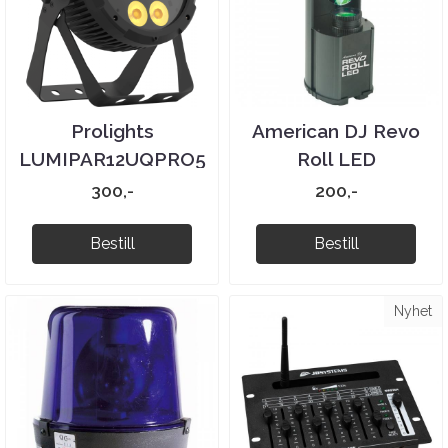
Prolights
American DJ Revo
LUMIPAR12UQPRO5
Roll LED
LED Par
300,-
200,-
Bestill
Bestill
Nyhet