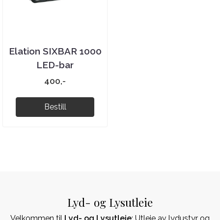
Elation SIXBAR 1000
LED-bar
400,-
Bestill
Lyd- og Lysutleie
Velkommen til
Lyd- og Lysutleie
: Utleie av lydustyr og